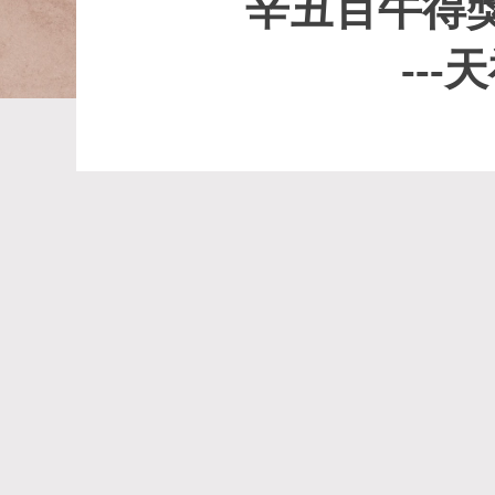
辛丑百牛得
---