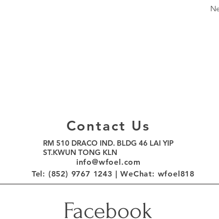
Ne
Contact Us
RM 510 DRACO IND. BLDG 46 LAI YIP
ST.KWUN TONG KLN
info@wfoel.com
Tel: (852) 9767 1243 |
WeChat
: wfoel818
Facebook