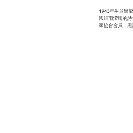
1943年生於
國細雨濛朧的詩
家協會會員，黑