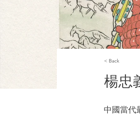
< Back
楊忠
中國當代