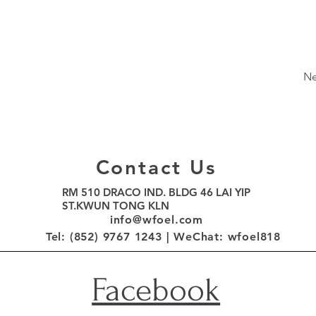
Ne
Contact Us
RM 510 DRACO IND. BLDG 46 LAI YIP
ST.KWUN TONG KLN
info@wfoel.com
Tel: (852) 9767 1243 |
WeChat
: wfoel818
Facebook