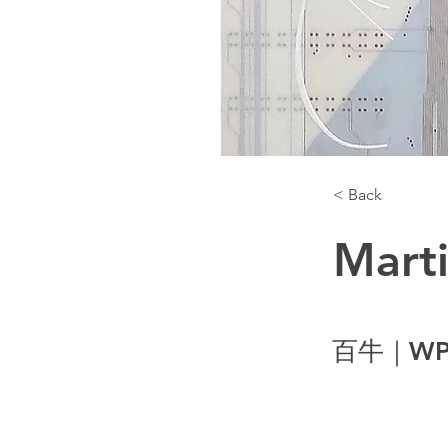
< Back
Mart
百牛｜WP